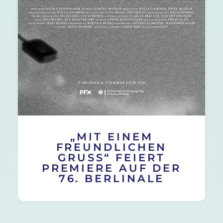
„MIT EINEM
FREUNDLICHEN
GRUSS“ FEIERT P
REMIERE AUF DER 7
6. BERLINALE