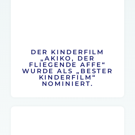
DER KINDERFILM
„AKIKO, DER
FLIEGENDE AFFE“
WURDE ALS „BESTER
KINDERFILM“
NOMINIERT.