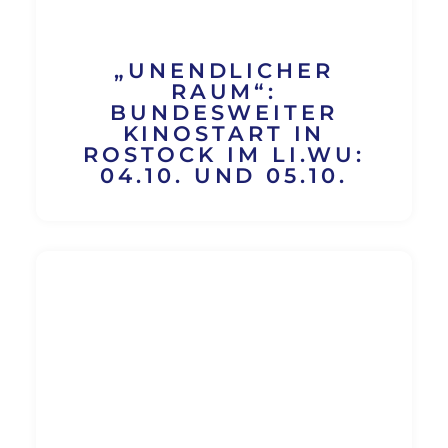
„UNENDLICHER
RAUM“:
BUNDESWEITER
KINOSTART IN
ROSTOCK IM LI.WU:
04.10. UND 05.10.