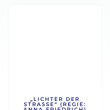
„LICHTER DER
STRASSE“ (REGIE: A
NNA FRIEDRICH) F