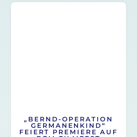
„BERND-OPERATION
GERMANENKIND“
FEIERT PREMIERE AUF