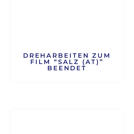
DREHARBEITEN ZUM
FILM “SALZ (AT)”
BEENDET