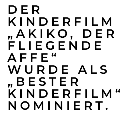
DER
KINDERFILM
„AKIKO, DER
FLIEGENDE
AFFE“
WURDE ALS
„BESTER
KINDERFILM“
NOMINIERT.