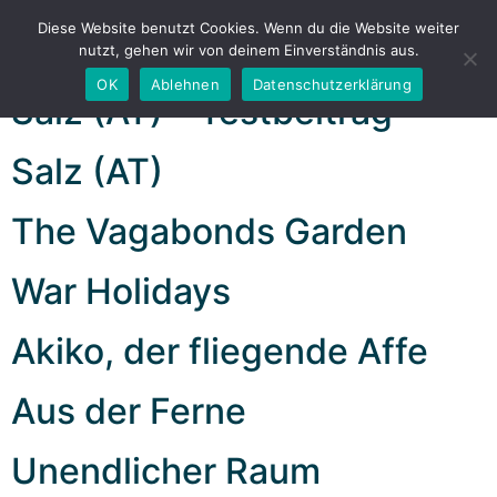
Archive
Diese Website benutzt Cookies. Wenn du die Website weiter
nutzt, gehen wir von deinem Einverständnis aus.
OK
Ablehnen
Datenschutzerklärung
Salz (AT) – Testbeitrag
Salz (AT)
The Vagabonds Garden
War Holidays
Akiko, der fliegende Affe
Aus der Ferne
Unendlicher Raum