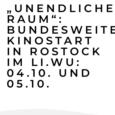
„UNENDLICH
RAUM“:
BUNDESWEIT
KINOSTART
IN ROSTOCK
IM LI.WU:
04.10. UND
05.10.