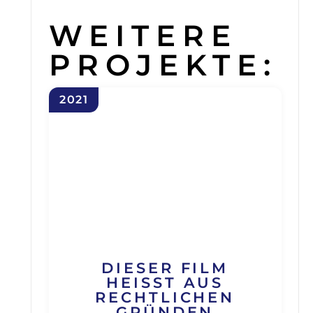
WEITERE
PROJEKTE:
2021
DIESER FILM
HEISST AUS R
ECHTLICHEN G
RÜNDEN B