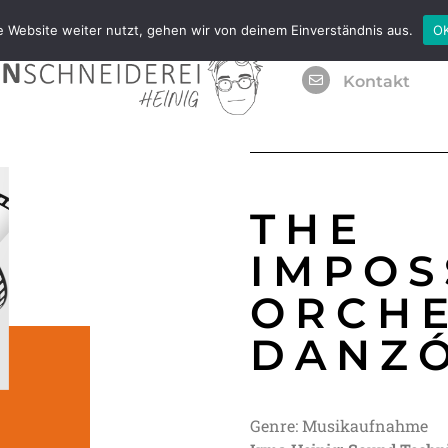
 Website weiter nutzt, gehen wir von deinem Einverständnis aus.
O
Kontakt
THE
IMPOS
ORCHE
DANZÓ
Genre: Musikaufnahme