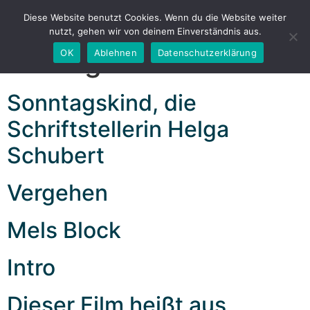
Kategorie:
Diese Website benutzt Cookies. Wenn du die Website weiter
nutzt, gehen wir von deinem Einverständnis aus.
Filmograhie
OK
Ablehnen
Datenschutzerklärung
Sonntagskind, die
Schriftstellerin Helga
Schubert
Vergehen
Mels Block
Intro
Dieser Film heißt aus